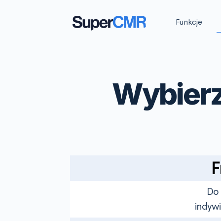
Funkcje
Wybier
F
Do 
indyw