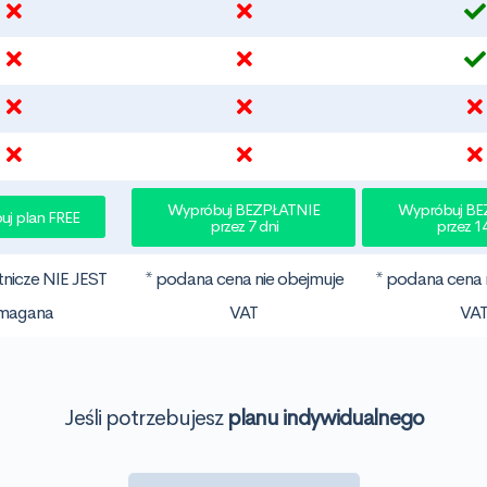
Wypróbuj BEZPŁATNIE
Wypróbuj BE
j plan FREE
przez 7 dni
przez 14
tnicze NIE JEST
* podana cena nie obejmuje
* podana cena 
magana
VAT
VA
Jeśli potrzebujesz
planu indywidualnego