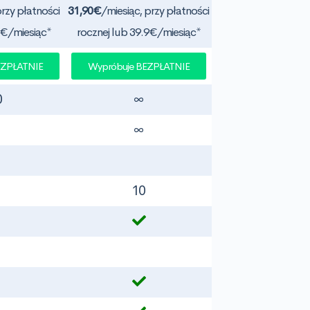
przy płatności
31,90€
/miesiąc, przy płatności
9€/miesiąc*
rocznej lub 39.9€/miesiąc*
EZPŁATNIE
Wypróbuje BEZPŁATNIE
0
∞
∞
10