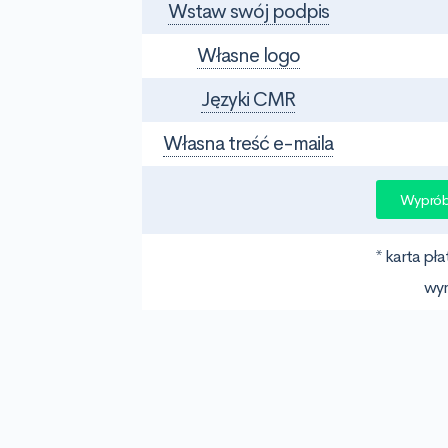
Wstaw swój podpis
Własne logo
Języki CMR
Własna treść e-maila
Wypróbu
* karta pła
wy