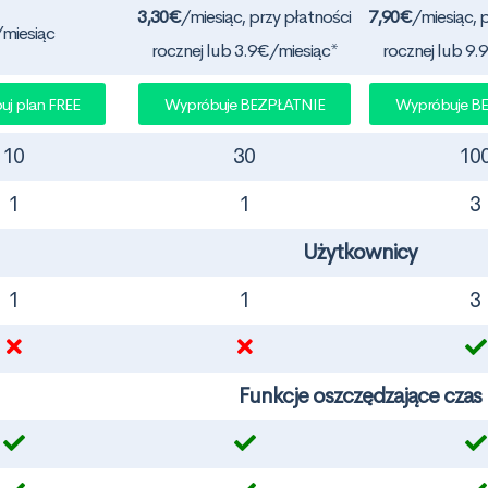
3,30€
/miesiąc, przy płatności
7,90€
/miesiąc, 
/miesiąc
rocznej lub 3.9€/miesiąc*
rocznej lub 9.
j plan FREE
Wypróbuje BEZPŁATNIE
Wypróbuje B
10
30
10
1
1
3
Użytkownicy
1
1
3
Funkcje oszczędzające czas