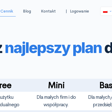
Cennik
Blog
Kontakt
| Logowanie
z
najlepszy plan
d
ree
Mini
Bas
użytku
Dla małych firm i do
Dla małych
idualnego
współpracy.
przedsię