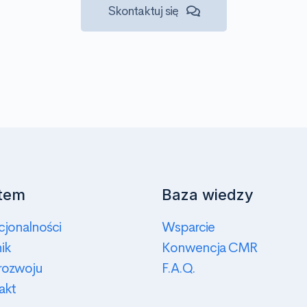
Skontaktuj się
tem
Baza wiedzy
cjonalności
Wsparcie
ik
Konwencja CMR
 rozwoju
F.A.Q.
akt