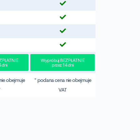
ZPŁATNIE
Wypróbuj BEZPŁATNIE
 dni
przez 14 dni
nie obejmuje
* podana cena nie obejmuje
T
VAT