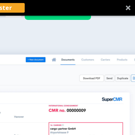
ster
SIGN UP, IT'S FREE