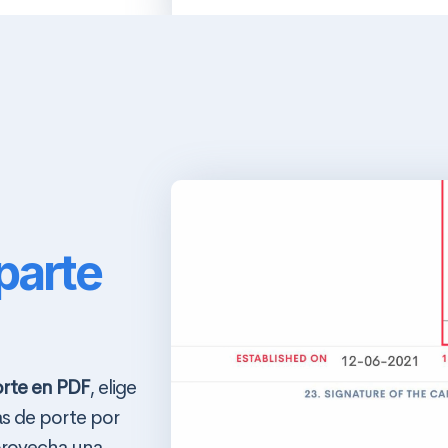
parte
orte en PDF
, elige
as de porte por
provecha una