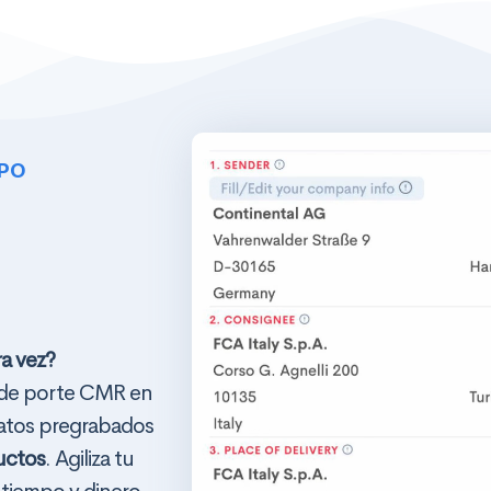
MPO
ra vez?
 de porte CMR en
datos pregrabados
uctos
. Agiliza tu