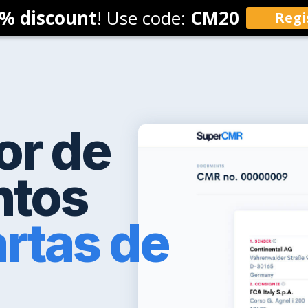
% discount
! Use code:
CM20
Regi
sticas
Precios
Blog
Contacto
> Iniciar
or de
tos
rtas de